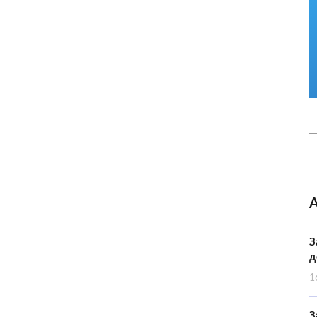
З
д
1
З