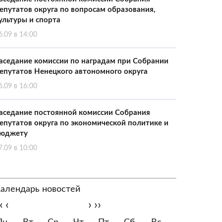
епутатов округа по вопросам образования,
ультуры и спорта
6.09 в 14:00
аседание комиссии по наградам при Собрании
епутатов Ненецкого автономного округа
6.09 в 16:00
аседание постоянной комиссии Собрания
епутатов округа по экономической политике и
юджету
7.09 в 10:00
алендарь новостей
‹
‹
›
››