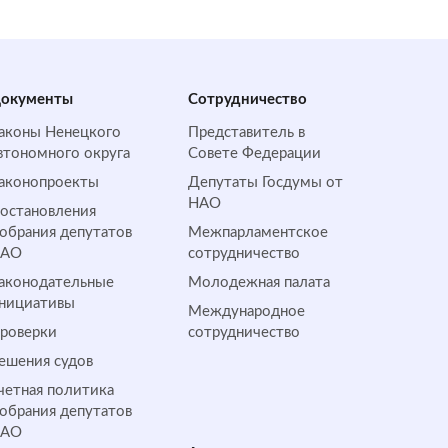
окументы
Сотрудничество
аконы Ненецкого
Представитель в
втономного округа
Совете Федерации
аконопроекты
Депутаты Госдумы от
НАО
остановления
обрания депутатов
Межпарламентское
НАО
сотрудничество
аконодательные
Молодежная палата
нициативы
Международное
роверки
сотрудничество
ешения судов
четная политика
обрания депутатов
НАО