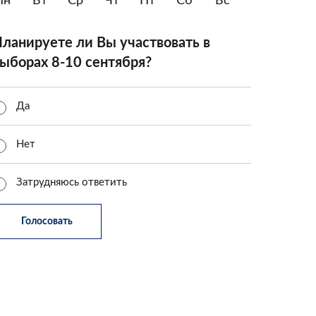
Пн
Вт
Ср
Чт
Пт
Сб
Вс
ланируете ли Вы участвовать в
ыборах 8-10 сентября?
Да
Нет
Затрудняюсь ответить