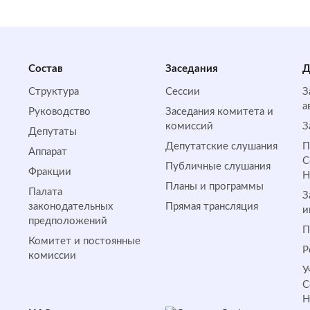
Состав
Заседания
Д
Структура
Сессии
З
а
Руководство
Заседания комитета и
комиссий
З
Депутаты
Депутатские слушания
П
Аппарат
С
Публичные слушания
Фракции
Планы и программы
Палата
З
законодательных
Прямая трансляция
и
предположений
П
Комитет и постоянные
Р
комиссии
У
С