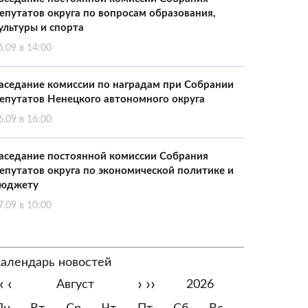
епутатов округа по вопросам образования,
ультуры и спорта
6.09 в 14:00
аседание комиссии по наградам при Собрании
епутатов Ненецкого автономного округа
6.09 в 16:00
аседание постоянной комиссии Собрания
епутатов округа по экономической политике и
юджету
7.09 в 10:00
алендарь новостей
‹
‹
›
››
Август
2026