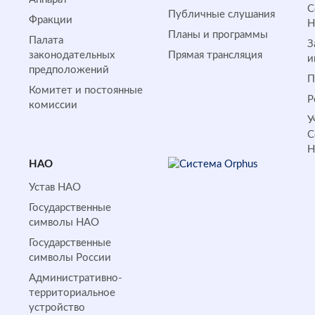
С
Публичные слушания
Фракции
Планы и программы
Палата
З
законодательных
Прямая трансляция
и
предположений
П
Комитет и постоянные
Р
комиссии
У
С
НАО
Устав НАО
Государственные
символы НАО
Государственные
символы России
Административно-
территориальное
устройство