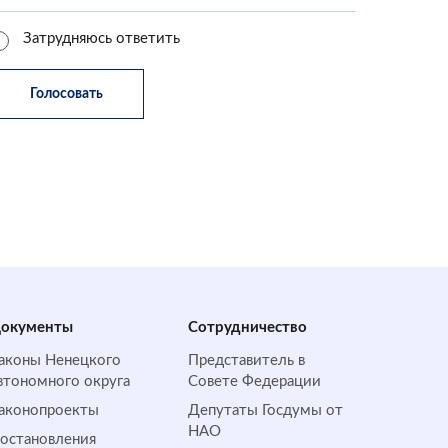
Затрудняюсь ответить
окументы
Сотрудничество
аконы Ненецкого
Представитель в
втономного округа
Совете Федерации
аконопроекты
Депутаты Госдумы от
НАО
остановления