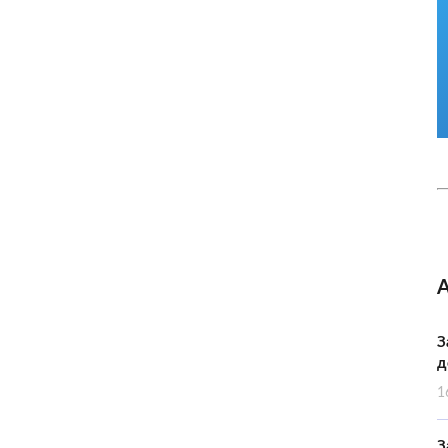
З
д
1
З