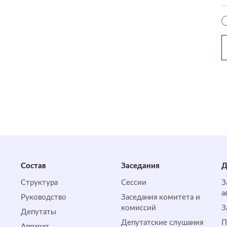
Состав
Заседания
Д
Структура
Сессии
З
а
Руководство
Заседания комитета и
комиссий
З
Депутаты
Депутатские слушания
П
Аппарат