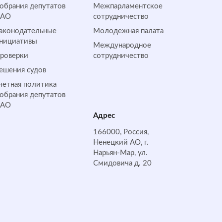
обрания депутатов
Межпарламентское
НАО
сотрудничество
аконодательные
Молодежная палата
нициативы
Международное
роверки
сотрудничество
ешения судов
четная политика
обрания депутатов
НАО
Адрес
166000, Россия,
Ненецкий АО, г.
Нарьян-Мар, ул.
Смидовича д. 20