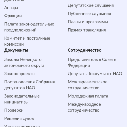
Депутатские слушания
Аппарат
Публичные слушания
Фракции
Планы и программы
Палата законодательных
предположений
Прямая трансляция
Комитет и постоянные
комиссии
Документы
Сотрудничество
Законы Ненецкого
Представитель в Совете
автономного округа
Федерации
Законопроекты
Депутаты Госдумы от НАО
Постановления Собрания
Межпарламентское
депутатов НАО
сотрудничество
Законодательные
Молодежная палата
инициативы
Международное
Проверки
сотрудничество
Решения судов
Учетная политика