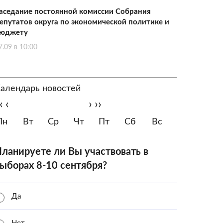
аседание постоянной комиссии Собрания
епутатов округа по экономической политике и
юджету
7.09 в 10:00
алендарь новостей
‹
‹
›
››
Пн
Вт
Ср
Чт
Пт
Сб
Вс
ланируете ли Вы участвовать в
ыборах 8-10 сентября?
Да