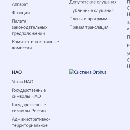
Депутатские слушания
П
Аппарат
С
Публичные слушания
Фракции
Планы и программы
Палата
З
законодательных
Прямая трансляция
и
предположений
П
Комитет и постоянные
Р
комиссии
У
С
НАО
Устав НАО
Государственные
символы НАО
Государственные
символы России
Административно-
территориальное