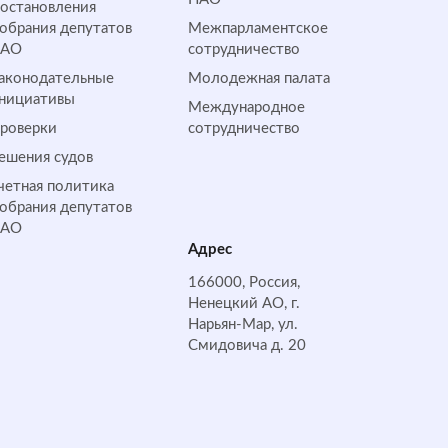
остановления
обрания депутатов
Межпарламентское
НАО
сотрудничество
аконодательные
Молодежная палата
нициативы
Международное
роверки
сотрудничество
ешения судов
четная политика
обрания депутатов
НАО
Адрес
166000, Россия,
Ненецкий АО, г.
Нарьян-Мар, ул.
Смидовича д. 20