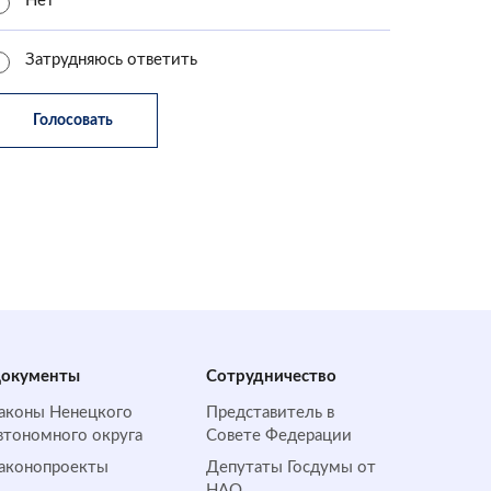
Нет
Затрудняюсь ответить
окументы
Сотрудничество
аконы Ненецкого
Представитель в
втономного округа
Совете Федерации
аконопроекты
Депутаты Госдумы от
НАО