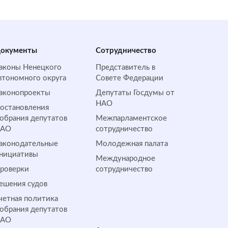
окументы
Сотрудничество
аконы Ненецкого
Представитель в
втономного округа
Совете Федерации
аконопроекты
Депутаты Госдумы от
НАО
остановления
обрания депутатов
Межпарламентское
НАО
сотрудничество
аконодательные
Молодежная палата
нициативы
Международное
роверки
сотрудничество
ешения судов
четная политика
обрания депутатов
НАО