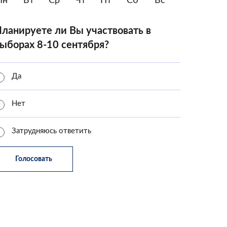
Пн
Вт
Ср
Чт
Пт
Сб
Вс
ланируете ли Вы участвовать в
ыборах 8-10 сентября?
Да
Нет
Затрудняюсь ответить