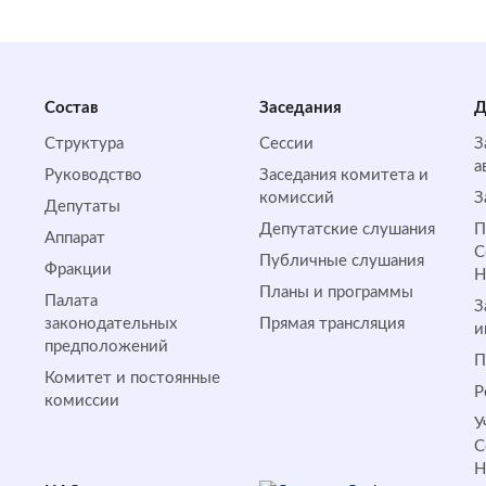
Состав
Заседания
Д
Структура
Сессии
З
а
Руководство
Заседания комитета и
комиссий
З
Депутаты
Депутатские слушания
П
Аппарат
С
Публичные слушания
Фракции
Планы и программы
Палата
З
законодательных
Прямая трансляция
и
предположений
П
Комитет и постоянные
Р
комиссии
У
С