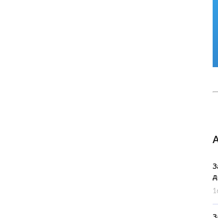
З
д
1
З