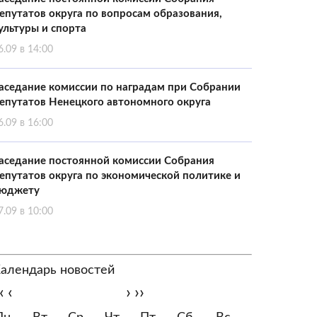
епутатов округа по вопросам образования,
ультуры и спорта
6.09 в 14:00
аседание комиссии по наградам при Собрании
епутатов Ненецкого автономного округа
6.09 в 16:00
аседание постоянной комиссии Собрания
епутатов округа по экономической политике и
юджету
7.09 в 10:00
алендарь новостей
‹
‹
›
››