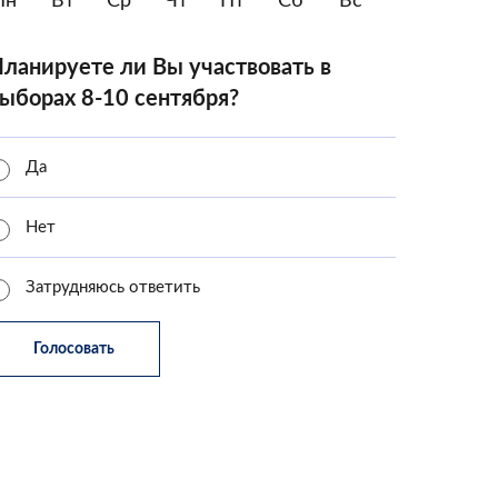
Пн
Вт
Ср
Чт
Пт
Сб
Вс
ланируете ли Вы участвовать в
ыборах 8-10 сентября?
Да
Нет
Затрудняюсь ответить