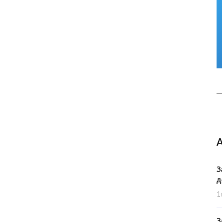
З
д
1
З