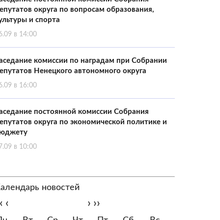
епутатов округа по вопросам образования,
ультуры и спорта
6.09 в 14:00
аседание комиссии по наградам при Собрании
епутатов Ненецкого автономного округа
6.09 в 16:00
аседание постоянной комиссии Собрания
епутатов округа по экономической политике и
юджету
7.09 в 10:00
алендарь новостей
‹
‹
›
››