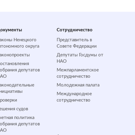
окументы
Сотрудничество
аконы Ненецкого
Представитель в
втономного округа
Совете Федерации
аконопроекты
Депутаты Госдумы от
НАО
остановления
обрания депутатов
Межпарламентское
НАО
сотрудничество
аконодательные
Молодежная палата
нициативы
Международное
роверки
сотрудничество
ешения судов
четная политика
обрания депутатов
НАО