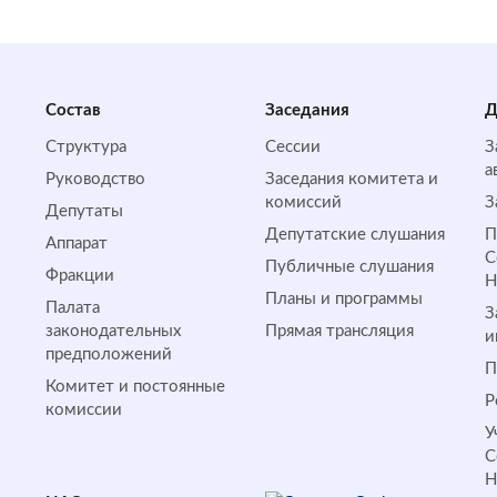
Состав
Заседания
Д
Структура
Сессии
З
а
Руководство
Заседания комитета и
комиссий
З
Депутаты
Депутатские слушания
П
Аппарат
С
Публичные слушания
Фракции
Планы и программы
Палата
З
законодательных
Прямая трансляция
и
предположений
П
Комитет и постоянные
Р
комиссии
У
С