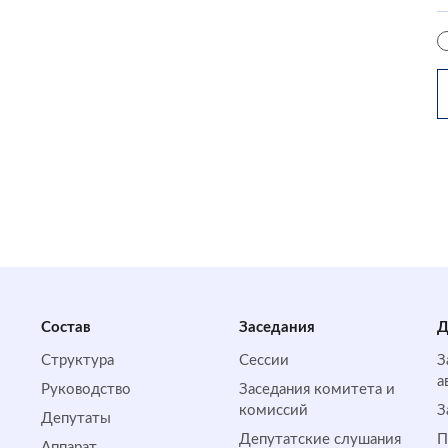
Состав
Заседания
Д
Структура
Сессии
З
а
Руководство
Заседания комитета и
комиссий
З
Депутаты
Депутатские слушания
П
Аппарат