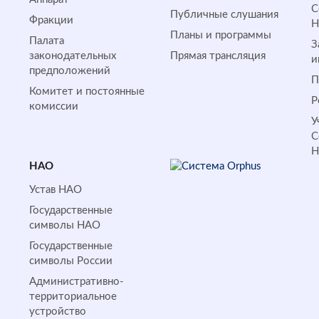
С
Публичные слушания
Фракции
Планы и программы
Палата
З
законодательных
Прямая трансляция
и
предположений
П
Комитет и постоянные
Р
комиссии
У
С
НАО
Устав НАО
Государственные
символы НАО
Государственные
символы России
Административно-
территориальное
устройство