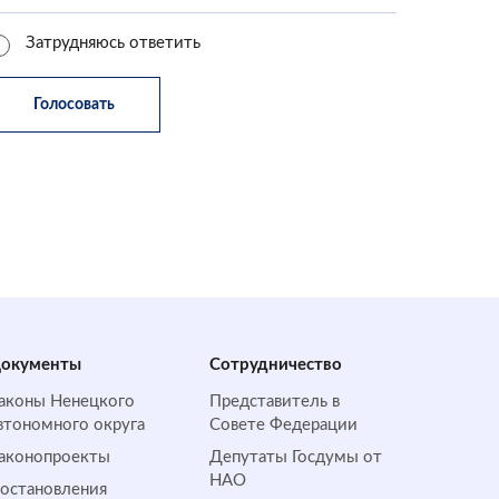
Затрудняюсь ответить
окументы
Сотрудничество
аконы Ненецкого
Представитель в
втономного округа
Совете Федерации
аконопроекты
Депутаты Госдумы от
НАО
остановления