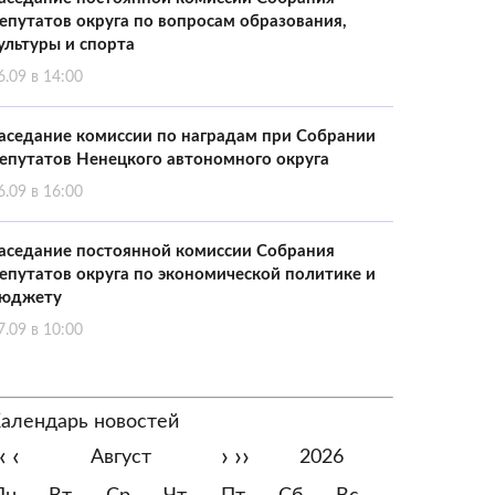
епутатов округа по вопросам образования,
ультуры и спорта
6.09 в 14:00
аседание комиссии по наградам при Собрании
епутатов Ненецкого автономного округа
6.09 в 16:00
аседание постоянной комиссии Собрания
епутатов округа по экономической политике и
юджету
7.09 в 10:00
алендарь новостей
‹
‹
›
››
Август
2026