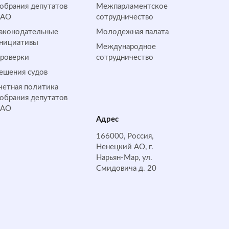
обрания депутатов
Межпарламентское
НАО
сотрудничество
аконодательные
Молодежная палата
нициативы
Международное
роверки
сотрудничество
ешения судов
четная политика
обрания депутатов
НАО
Адрес
166000, Россия,
Ненецкий АО, г.
Нарьян-Мар, ул.
Смидовича д. 20