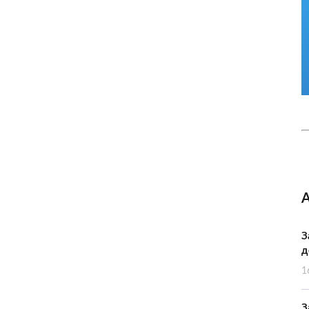
З
д
1
З