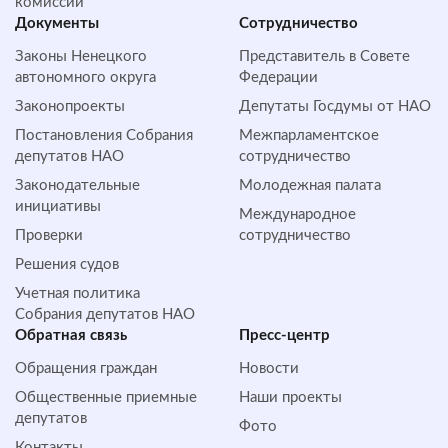
комиссии
Документы
Сотрудничество
Законы Ненецкого
Представитель в Совете
автономного округа
Федерации
Законопроекты
Депутаты Госдумы от НАО
Постановления Собрания
Межпарламентское
депутатов НАО
сотрудничество
Законодательные
Молодежная палата
инициативы
Международное
Проверки
сотрудничество
Решения судов
Учетная политика
Собрания депутатов НАО
Обратная cвязь
Пресс-центр
Обращения граждан
Новости
Общественные приемные
Наши проекты
депутатов
Фото
Контакты