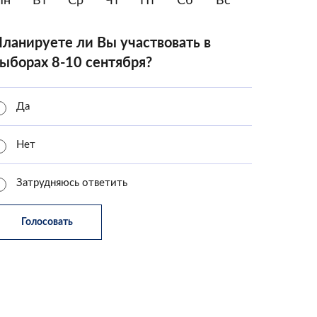
Пн
Вт
Ср
Чт
Пт
Сб
Вс
ланируете ли Вы участвовать в
ыборах 8-10 сентября?
Да
Нет
Затрудняюсь ответить