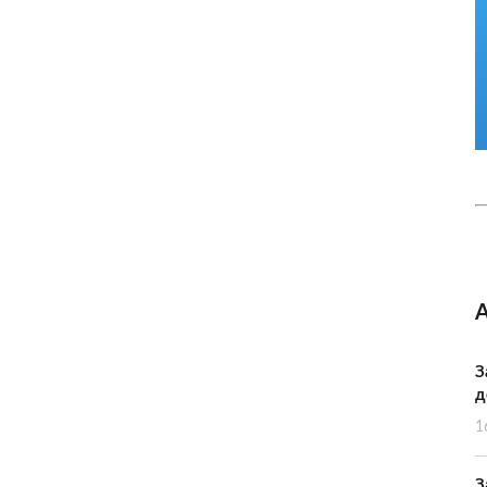
З
д
1
З