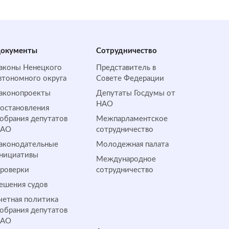
окументы
Сотрудничество
аконы Ненецкого
Представитель в
втономного округа
Совете Федерации
аконопроекты
Депутаты Госдумы от
НАО
остановления
обрания депутатов
Межпарламентское
НАО
сотрудничество
аконодательные
Молодежная палата
нициативы
Международное
роверки
сотрудничество
ешения судов
четная политика
обрания депутатов
НАО