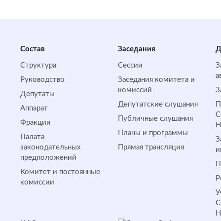
Состав
Заседания
Д
Структура
Сессии
З
а
Руководство
Заседания комитета и
комиссий
З
Депутаты
Депутатские слушания
П
Аппарат
С
Публичные слушания
Фракции
Планы и программы
Палата
З
законодательных
Прямая трансляция
и
предположений
П
Комитет и постоянные
Р
комиссии
У
С