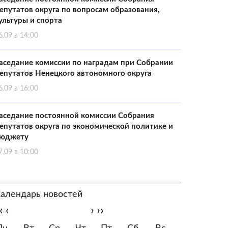
епутатов округа по вопросам образования,
ультуры и спорта
6.09 в 14:00
аседание комиссии по наградам при Собрании
епутатов Ненецкого автономного округа
6.09 в 16:00
аседание постоянной комиссии Собрания
епутатов округа по экономической политике и
юджету
7.09 в 10:00
алендарь новостей
‹
‹
›
››