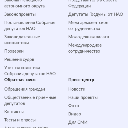
Законы Ненецкого
Представитель в Совете
автономного округа
Федерации
Законопроекты
Депутаты Госдумы от НАО
Постановления Собрания
Межпарламентское
депутатов НАО
сотрудничество
Законодательные
Молодежная палата
инициативы
Международное
Проверки
сотрудничество
Решения судов
Учетная политика
Собрания депутатов НАО
Обратная cвязь
Пресс-центр
Обращения граждан
Новости
Общественные приемные
Наши проекты
депутатов
Фото
Контакты
Видео
Тесты и опросы
Для СМИ