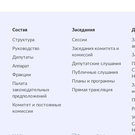
Состав
Заседания
Д
Структура
Сессии
З
а
Руководство
Заседания комитета и
комиссий
З
Депутаты
Депутатские слушания
П
Аппарат
С
Публичные слушания
Фракции
Планы и программы
Палата
З
законодательных
Прямая трансляция
и
предположений
П
Комитет и постоянные
Р
комиссии
У
С