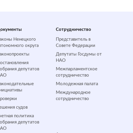
окументы
Сотрудничество
аконы Ненецкого
Представитель в
втономного округа
Совете Федерации
аконопроекты
Депутаты Госдумы от
НАО
остановления
обрания депутатов
Межпарламентское
НАО
сотрудничество
аконодательные
Молодежная палата
нициативы
Международное
роверки
сотрудничество
ешения судов
четная политика
обрания депутатов
НАО