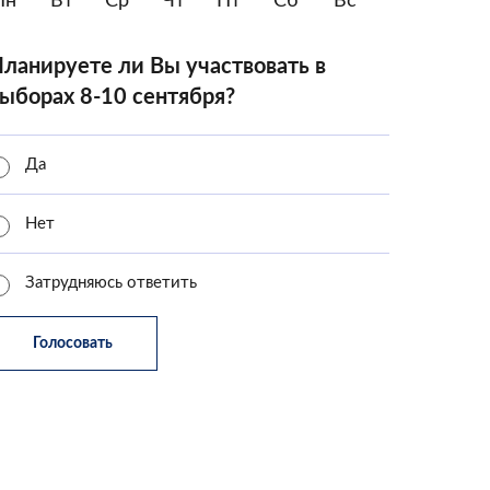
Пн
Вт
Ср
Чт
Пт
Сб
Вс
ланируете ли Вы участвовать в
ыборах 8-10 сентября?
Да
Нет
Затрудняюсь ответить