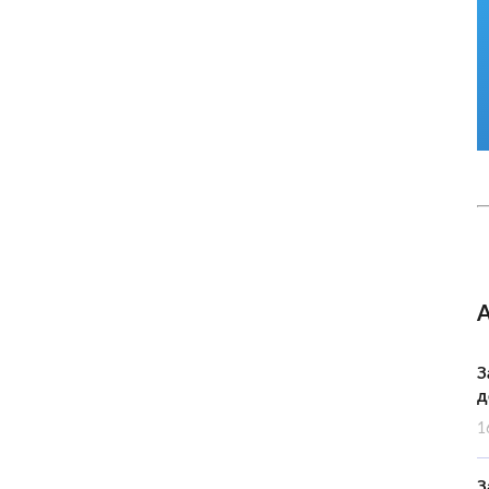
З
д
1
З