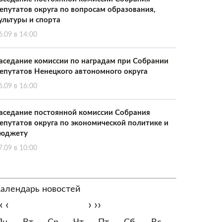
епутатов округа по вопросам образования,
ультуры и спорта
6.09 в 14:00
аседание комиссии по наградам при Собрании
епутатов Ненецкого автономного округа
6.09 в 16:00
аседание постоянной комиссии Собрания
епутатов округа по экономической политике и
юджету
7.09 в 10:00
алендарь новостей
‹
‹
›
››