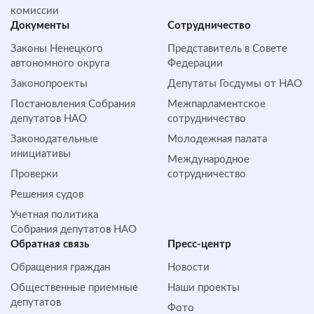
комиссии
Документы
Сотрудничество
Законы Ненецкого
Представитель в Совете
автономного округа
Федерации
Законопроекты
Депутаты Госдумы от НАО
Постановления Собрания
Межпарламентское
депутатов НАО
сотрудничество
Законодательные
Молодежная палата
инициативы
Международное
Проверки
сотрудничество
Решения судов
Учетная политика
Собрания депутатов НАО
Обратная cвязь
Пресс-центр
Обращения граждан
Новости
Общественные приемные
Наши проекты
депутатов
Фото