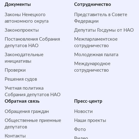
Документы
Сотрудничество
Законы Ненецкого
Представитель в Совете
автономного округа
Федерации
Законопроекты
Депутаты Госдумы от НАО
Постановления Собрания
Межпарламентское
депутатов НАО
сотрудничество
Законодательные
Молодежная палата
инициативы
Международное
Проверки
сотрудничество
Решения судов
Учетная политика
Собрания депутатов НАО
Обратная cвязь
Пресс-центр
Обращения граждан
Новости
Общественные приемные
Наши проекты
депутатов
Фото
Контакты
Видео