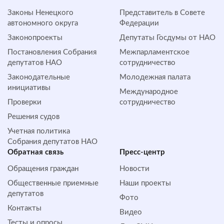
Законы Ненецкого
Представитель в Совете
автономного округа
Федерации
Законопроекты
Депутаты Госдумы от НАО
Постановления Собрания
Межпарламентское
депутатов НАО
сотрудничество
Законодательные
Молодежная палата
инициативы
Международное
Проверки
сотрудничество
Решения судов
Учетная политика
Собрания депутатов НАО
Обратная cвязь
Пресс-центр
Обращения граждан
Новости
Общественные приемные
Наши проекты
депутатов
Фото
Контакты
Видео
Тесты и опросы