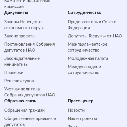
Комитет и постоянные
комиссии
Документы
Сотрудничество
Законы Ненецкого
Представитель в Совете
автономного округа
Федерации
Законопроекты
Депутаты Госдумы от НАО
Постановления Собрания
Межпарламентское
депутатов НАО
сотрудничество
Законодательные
Молодежная палата
инициативы
Международное
Проверки
сотрудничество
Решения судов
Учетная политика
Собрания депутатов НАО
Обратная cвязь
Пресс-центр
Обращения граждан
Новости
Общественные приемные
Наши проекты
депутатов
Фото