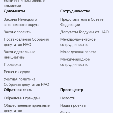
Комитет и постоянные
комиссии
Документы
Сотрудничество
Законы Ненецкого
Представитель в Совете
автономного округа
Федерации
Законопроекты
Депутаты Госдумы от НАО
Постановления Собрания
Межпарламентское
депутатов НАО
сотрудничество
Законодательные
Молодежная палата
инициативы
Международное
Проверки
сотрудничество
Решения судов
Учетная политика
Собрания депутатов НАО
Обратная cвязь
Пресс-центр
Обращения граждан
Новости
Общественные приемные
Наши проекты
депутатов
Фото