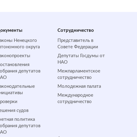
окументы
Сотрудничество
аконы Ненецкого
Представитель в
втономного округа
Совете Федерации
аконопроекты
Депутаты Госдумы от
НАО
остановления
обрания депутатов
Межпарламентское
НАО
сотрудничество
аконодательные
Молодежная палата
нициативы
Международное
роверки
сотрудничество
ешения судов
четная политика
обрания депутатов
НАО