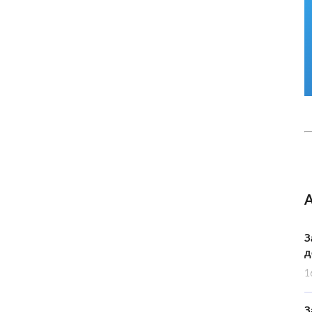
З
д
1
З