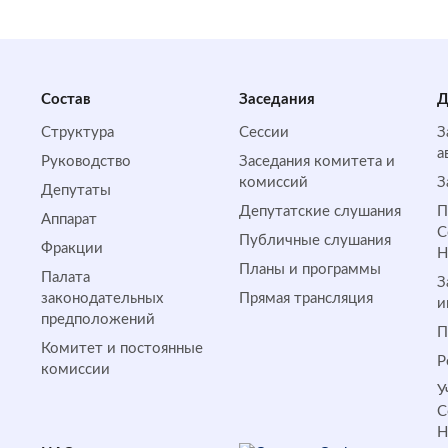
Состав
Заседания
Д
Структура
Сессии
З
а
Руководство
Заседания комитета и
комиссий
З
Депутаты
Депутатские слушания
П
Аппарат
С
Публичные слушания
Фракции
Планы и программы
Палата
З
законодательных
Прямая трансляция
и
предположений
П
Комитет и постоянные
Р
комиссии
У
С