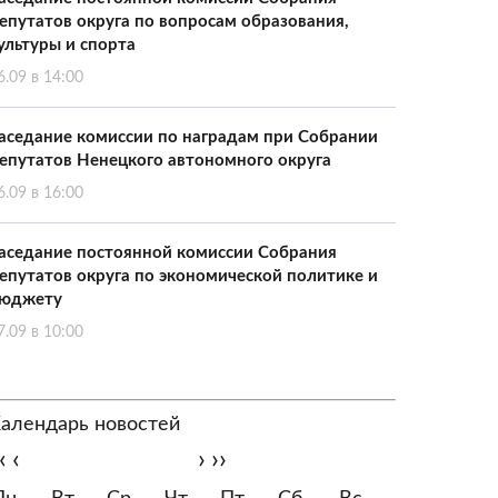
епутатов округа по вопросам образования,
ультуры и спорта
6.09 в 14:00
аседание комиссии по наградам при Собрании
епутатов Ненецкого автономного округа
6.09 в 16:00
аседание постоянной комиссии Собрания
епутатов округа по экономической политике и
юджету
7.09 в 10:00
алендарь новостей
‹
‹
›
››