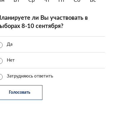
Пн
Вт
Ср
Чт
Пт
Сб
Вс
ланируете ли Вы участвовать в
ыборах 8-10 сентября?
Да
Нет
Затрудняюсь ответить