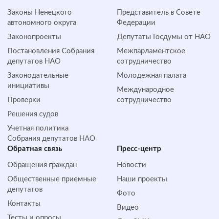
Законы Ненецкого
Представитель в Совете
автономного округа
Федерации
Законопроекты
Депутаты Госдумы от НАО
Постановления Собрания
Межпарламентское
депутатов НАО
сотрудничество
Законодательные
Молодежная палата
инициативы
Международное
Проверки
сотрудничество
Решения судов
Учетная политика
Собрания депутатов НАО
Обратная cвязь
Пресс-центр
Обращения граждан
Новости
Общественные приемные
Наши проекты
депутатов
Фото
Контакты
Видео
Тесты и опросы