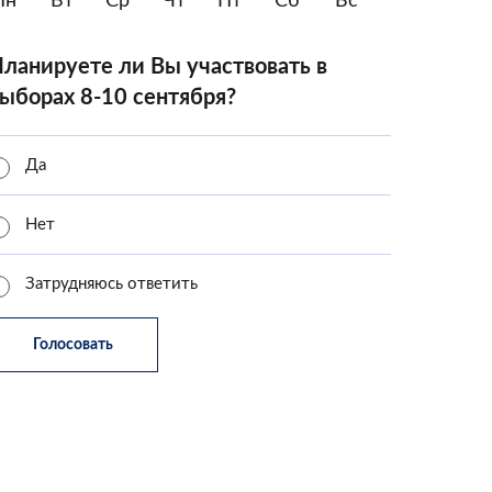
Пн
Вт
Ср
Чт
Пт
Сб
Вс
ланируете ли Вы участвовать в
ыборах 8-10 сентября?
Да
Нет
Затрудняюсь ответить