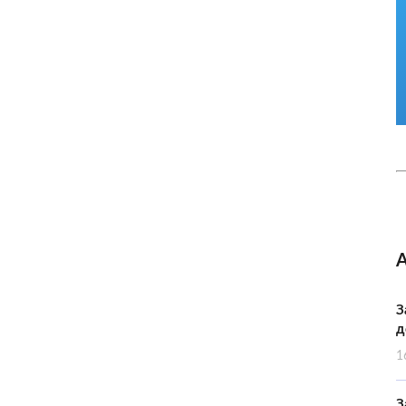
З
д
1
З