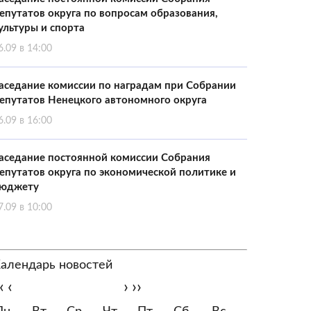
епутатов округа по вопросам образования,
ультуры и спорта
6.09 в 14:00
аседание комиссии по наградам при Собрании
епутатов Ненецкого автономного округа
6.09 в 16:00
аседание постоянной комиссии Собрания
епутатов округа по экономической политике и
юджету
7.09 в 10:00
алендарь новостей
‹
‹
›
››