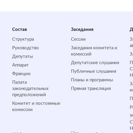
Состав
Заседания
Д
Структура
Сессии
З
а
Руководство
Заседания комитета и
комиссий
З
Депутаты
Депутатские слушания
П
Аппарат
С
Публичные слушания
Фракции
Планы и программы
Палата
З
законодательных
Прямая трансляция
и
предположений
П
Комитет и постоянные
Р
комиссии
У
С