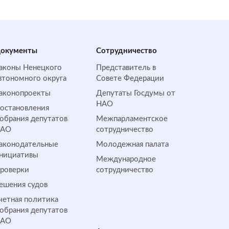
окументы
Сотрудничество
аконы Ненецкого
Представитель в
втономного округа
Совете Федерации
аконопроекты
Депутаты Госдумы от
НАО
остановления
обрания депутатов
Межпарламентское
НАО
сотрудничество
аконодательные
Молодежная палата
нициативы
Международное
роверки
сотрудничество
ешения судов
четная политика
обрания депутатов
НАО