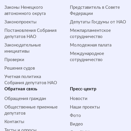
Законы Ненецкого
Представитель в Совете
автономного округа
Федерации
Законопроекты
Депутаты Госдумы от НАО
Постановления Собрания
Межпарламентское
депутатов НАО
сотрудничество
Законодательные
Молодежная палата
инициативы
Международное
Проверки
сотрудничество
Решения судов
Учетная политика
Собрания депутатов НАО
Обратная cвязь
Пресс-центр
Обращения граждан
Новости
Общественные приемные
Наши проекты
депутатов
Фото
Контакты
Видео
Тесты и опросы