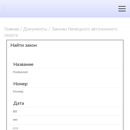
Главная
/
Документы
/
Законы Ненецкого автономного
округа
Найти закон
Название
Номер
Дата