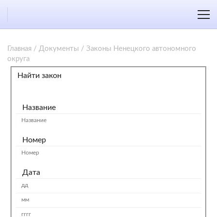
Главная
/
Документы
/
Законы Ненецкого автономного
округа
Найти закон
Название
Номер
Дата