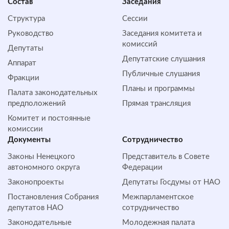
Состав
Заседания
Структура
Сессии
Руководство
Заседания комитета и
комиссий
Депутаты
Депутатские слушания
Аппарат
Публичные слушания
Фракции
Планы и программы
Палата законодательных
предположений
Прямая трансляция
Комитет и постоянные
комиссии
Документы
Сотрудничество
Законы Ненецкого
Представитель в Совете
автономного округа
Федерации
Законопроекты
Депутаты Госдумы от НАО
Постановления Собрания
Межпарламентское
депутатов НАО
сотрудничество
Законодательные
Молодежная палата