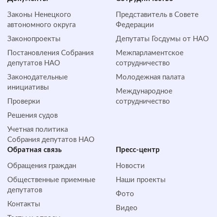
Законы Ненецкого
Представитель в Совете
автономного округа
Федерации
Законопроекты
Депутаты Госдумы от НАО
Постановления Собрания
Межпарламентское
депутатов НАО
сотрудничество
Законодательные
Молодежная палата
инициативы
Международное
Проверки
сотрудничество
Решения судов
Учетная политика
Собрания депутатов НАО
Обратная cвязь
Пресс-центр
Обращения граждан
Новости
Общественные приемные
Наши проекты
депутатов
Фото
Контакты
Видео