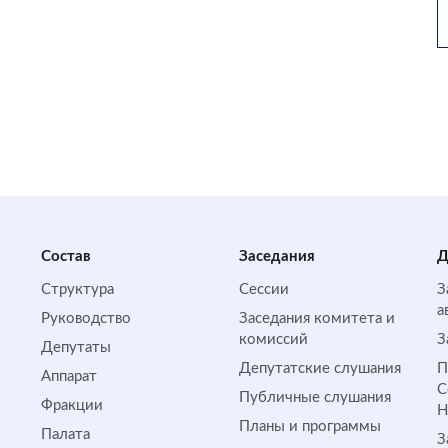
Состав
Заседания
Д
Структура
Сессии
З
а
Руководство
Заседания комитета и
комиссий
З
Депутаты
Депутатские слушания
П
Аппарат
С
Публичные слушания
Фракции
Планы и программы
Палата
З