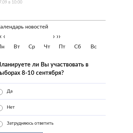
7.09 в 10:00
алендарь новостей
‹
‹
›
››
Пн
Вт
Ср
Чт
Пт
Сб
Вс
ланируете ли Вы участвовать в
ыборах 8-10 сентября?
Да
Нет
Затрудняюсь ответить