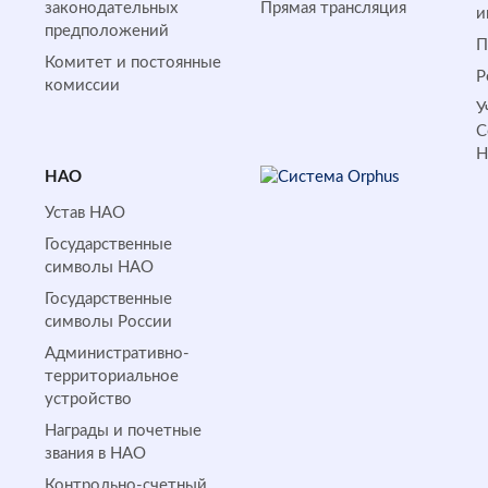
законодательных
Прямая трансляция
и
предположений
П
Комитет и постоянные
Р
комиссии
У
С
НАО
Устав НАО
Государственные
символы НАО
Государственные
символы России
Административно-
территориальное
устройство
Награды и почетные
звания в НАО
Контрольно-счетный