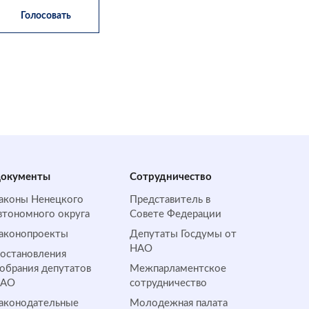
окументы
Сотрудничество
аконы Ненецкого
Представитель в
втономного округа
Совете Федерации
аконопроекты
Депутаты Госдумы от
НАО
остановления
обрания депутатов
Межпарламентское
НАО
сотрудничество
аконодательные
Молодежная палата