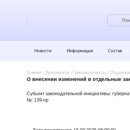
Новости
Информация
Состав
Главная
/
Документы
/
Законопроекты
/
Подлежа
О внесении изменений в отдельные за
Субъект законодательной инициативы: губерна
№: 139-пр