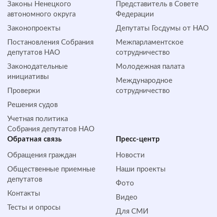
Законы Ненецкого
Представитель в Совете
автономного округа
Федерации
Законопроекты
Депутаты Госдумы от НАО
Постановления Собрания
Межпарламентское
депутатов НАО
сотрудничество
Законодательные
Молодежная палата
инициативы
Международное
Проверки
сотрудничество
Решения судов
Учетная политика
Собрания депутатов НАО
Обратная cвязь
Пресс-центр
Обращения граждан
Новости
Общественные приемные
Наши проекты
депутатов
Фото
Контакты
Видео
Тесты и опросы
Для СМИ