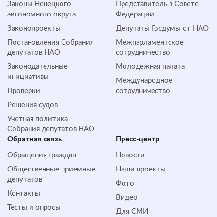
Законы Ненецкого
Представитель в Совете
автономного округа
Федерации
Законопроекты
Депутаты Госдумы от НАО
Постановления Собрания
Межпарламентское
депутатов НАО
сотрудничество
Законодательные
Молодежная палата
инициативы
Международное
Проверки
сотрудничество
Решения судов
Учетная политика
Собрания депутатов НАО
Обратная cвязь
Пресс-центр
Обращения граждан
Новости
Общественные приемные
Наши проекты
депутатов
Фото
Контакты
Видео
Тесты и опросы
Для СМИ