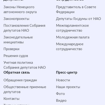
Законы Ненецкого
Представитель в Совете
автономного округа
Федерации
Законопроекты
Депутаты Госдумы от НАО
Постановления Собрания
Межпарламентское
депутатов НАО
сотрудничество
Законодательные
Молодежная палата
инициативы
Международное
Проверки
сотрудничество
Решения судов
Учетная политика
Собрания депутатов НАО
Обратная cвязь
Пресс-центр
Обращения граждан
Новости
Общественные приемные
Наши проекты
депутатов
Фото
Контакты
Видео