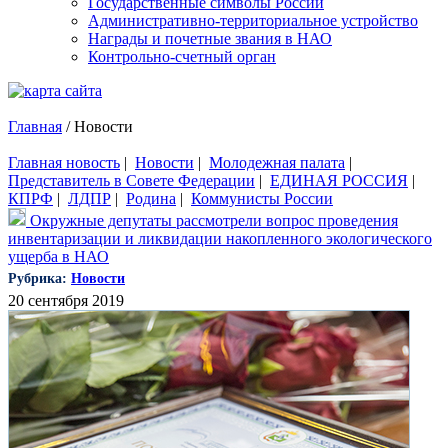
Государственные символы России
Административно-территориальное устройство
Награды и почетные звания в НАО
Контрольно-счетный орган
Главная
/
Новости
Главная новость
|
Новости
|
Молодежная палата
|
Представитель в Совете Федерации
|
ЕДИНАЯ РОССИЯ
|
КПРФ
|
ЛДПР
|
Родина
|
Коммунисты России
Окружные депутаты рассмотрели вопрос проведения
инвентаризации и ликвидации накопленного экологического
ущерба в НАО
Рубрика:
Новости
20 сентября 2019