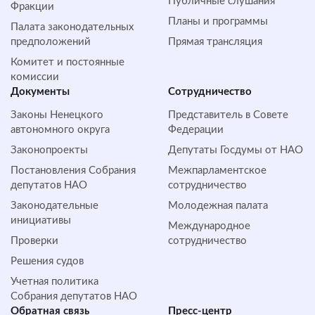
Публичные слушания
Фракции
Планы и программы
Палата законодательных
предположений
Прямая трансляция
Комитет и постоянные
комиссии
Документы
Сотрудничество
Законы Ненецкого
Представитель в Совете
автономного округа
Федерации
Законопроекты
Депутаты Госдумы от НАО
Постановления Собрания
Межпарламентское
депутатов НАО
сотрудничество
Законодательные
Молодежная палата
инициативы
Международное
Проверки
сотрудничество
Решения судов
Учетная политика
Собрания депутатов НАО
Обратная cвязь
Пресс-центр