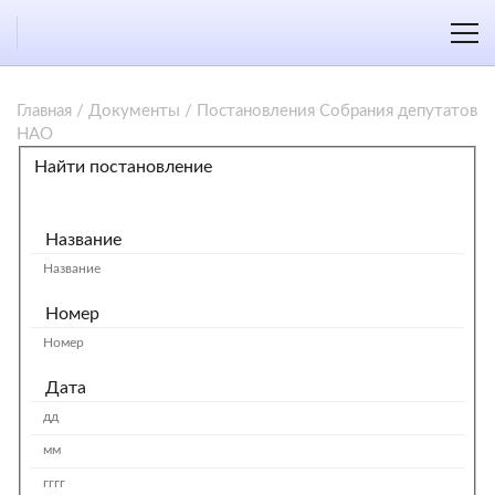
Главная
/
Документы
/
Постановления Собрания депутатов
НАО
Найти постановление
Название
Номер
Дата