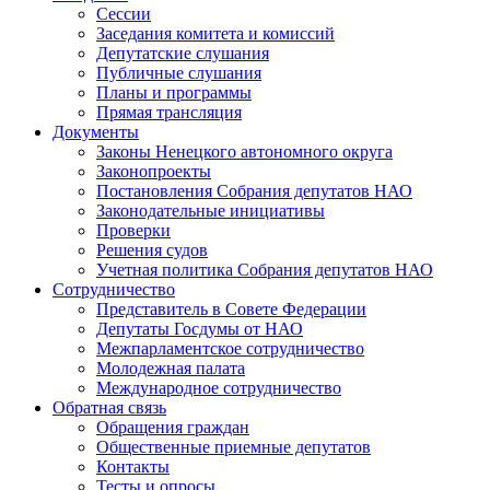
Сессии
Заседания комитета и комиссий
Депутатские слушания
Публичные слушания
Планы и программы
Прямая трансляция
Документы
Законы Ненецкого автономного округа
Законопроекты
Постановления Собрания депутатов НАО
Законодательные инициативы
Проверки
Решения судов
Учетная политика Собрания депутатов НАО
Сотрудничество
Представитель в Совете Федерации
Депутаты Госдумы от НАО
Межпарламентское сотрудничество
Молодежная палата
Международное сотрудничество
Обратная cвязь
Обращения граждан
Общественные приемные депутатов
Контакты
Тесты и опросы