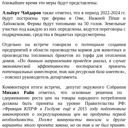
ближайшее время эти меры будут представлены.
Альберт Чабдаров
также отметил, что в период 2022-2024 гг.
будут построены три фермы в Оме, Нижней Пёше и
Лабожском. Фермы будут типовыми на 50 голов. Земельные
участки под каждую из них определены, ведутся переговоры с
подрядчиками, средства в бюджетах предусмотрены.
Отдельно на встрече говорили о потенциале создания
предприятий в области производства кормов для животных и
производства топливных брикетов из торфа для отопления
домов.
«По данным направлениям проведем анализ, в случае
экономической эффективности постараемся привлечь
потенциальных инвесторов, так как ресурсная база имеется»,
- пояснил руководитель департамента.
Комментируя итоги встречи, депутат окружного Собрания
Михаил Райн
отметил, что основные решения по
сдерживанию роста цен на товары народного потребления
должны быть приняты на уровне Правительства РФ:
«
Фракция КПРФ в Госдуме ещё в 2015 году подготовила
законопроект о госрегулировании цен на продукты первой
необходимости. Позже коммунисты вносили и другие
варианты этого проекта закона, но он так и не был принят.