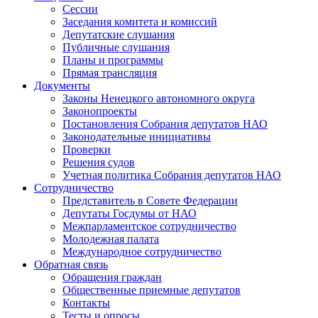
Сессии
Заседания комитета и комиссий
Депутатские слушания
Публичные слушания
Планы и программы
Прямая трансляция
Документы
Законы Ненецкого автономного округа
Законопроекты
Постановления Собрания депутатов НАО
Законодательные инициативы
Проверки
Решения судов
Учетная политика Собрания депутатов НАО
Сотрудничество
Представитель в Совете Федерации
Депутаты Госдумы от НАО
Межпарламентское сотрудничество
Молодежная палата
Международное сотрудничество
Обратная cвязь
Обращения граждан
Общественные приемные депутатов
Контакты
Тесты и опросы