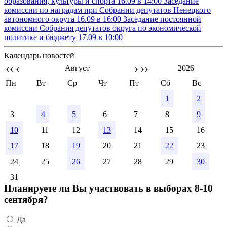
образования, культуры и спорта
16.09 в 14:00
Заседание
комиссии по наградам при Собрании депутатов Ненецкого
автономного округа
16.09 в 16:00
Заседание постоянной
комиссии Собрания депутатов округа по экономической
политике и бюджету
17.09 в 10:00
Календарь новостей
‹‹
‹
›
››
Август
2026
Пн
Вт
Ср
Чт
Пт
Сб
Вс
1
2
3
4
5
6
7
8
9
10
11
12
13
14
15
16
17
18
19
20
21
22
23
24
25
26
27
28
29
30
31
Планируете ли Вы участвовать в выборах 8-10
сентября?
Да