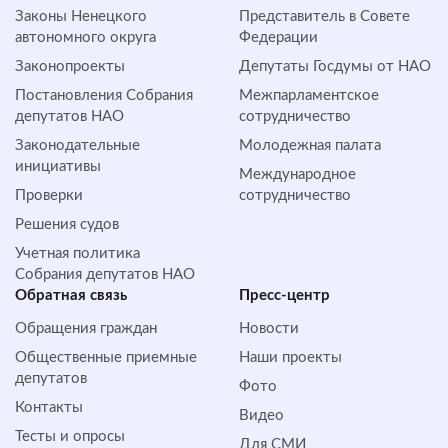
Законы Ненецкого
Представитель в Совете
автономного округа
Федерации
Законопроекты
Депутаты Госдумы от НАО
Постановления Собрания
Межпарламентское
депутатов НАО
сотрудничество
Законодательные
Молодежная палата
инициативы
Международное
Проверки
сотрудничество
Решения судов
Учетная политика
Собрания депутатов НАО
Обратная cвязь
Пресс-центр
Обращения граждан
Новости
Общественные приемные
Наши проекты
депутатов
Фото
Контакты
Видео
Тесты и опросы
Для СМИ