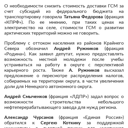
О необходимости снизить стоимость доставки ГСМ за
счет субсидий из федерального бюджета на
транспортировку говорила
Татьяна Федорова
(фракция
«КПРФ»). По ее мнению, при таких ценах на
электричество на селе, стоимости ГСМ о развитии
арктических территорий можно не говорить.
Проблему с оттоком населения из районов Крайнего
Севера обозначил
Андрей Ружников
(фракция
«Родина»). Как заявил депутат, нужно предоставлять
возможность местной молодежи после учебы
устраиваться на работу в округе с перспективой
карьерного роста. Также
А. Ружников
высказал
предложение о пересмотре распределения налогов,
собираемых на территории округа, в части увеличения
доли для Ненецкого автономного округа.
Андрей Смыченков
(фракция «ЛДПР») задал вопрос о
возможности строительства небольшого
нефтеперерабатывающего завода для нужд региона.
Александр Чурсанов
(фракция «Единая Россия»)
обратился к
Сергею Коткину
за поддержкой