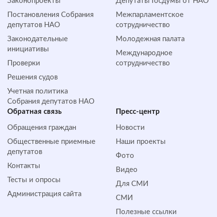
Законопроекты
Депутаты Госдумы от НАО
Постановления Собрания
Межпарламентское
депутатов НАО
сотрудничество
Законодательные
Молодежная палата
инициативы
Международное
Проверки
сотрудничество
Решения судов
Учетная политика
Собрания депутатов НАО
Обратная cвязь
Пресс-центр
Обращения граждан
Новости
Общественные приемные
Наши проекты
депутатов
Фото
Контакты
Видео
Тесты и опросы
Для СМИ
Администрация сайта
СМИ
Полезные ссылки