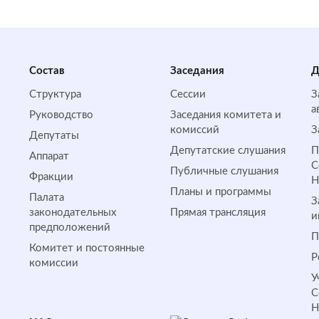
Состав
Заседания
Д
Структура
Сессии
З
а
Руководство
Заседания комитета и
комиссий
З
Депутаты
Депутатские слушания
П
Аппарат
С
Публичные слушания
Фракции
Планы и программы
Палата
З
законодательных
Прямая трансляция
и
предположений
П
Комитет и постоянные
Р
комиссии
У
С