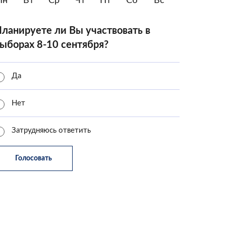
Пн
Вт
Ср
Чт
Пт
Сб
Вс
ланируете ли Вы участвовать в
ыборах 8-10 сентября?
Да
Нет
Затрудняюсь ответить