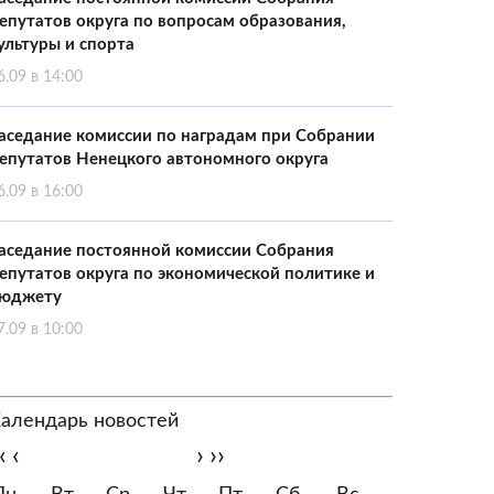
епутатов округа по вопросам образования,
ультуры и спорта
6.09 в 14:00
аседание комиссии по наградам при Собрании
епутатов Ненецкого автономного округа
6.09 в 16:00
аседание постоянной комиссии Собрания
епутатов округа по экономической политике и
юджету
7.09 в 10:00
алендарь новостей
‹
‹
›
››