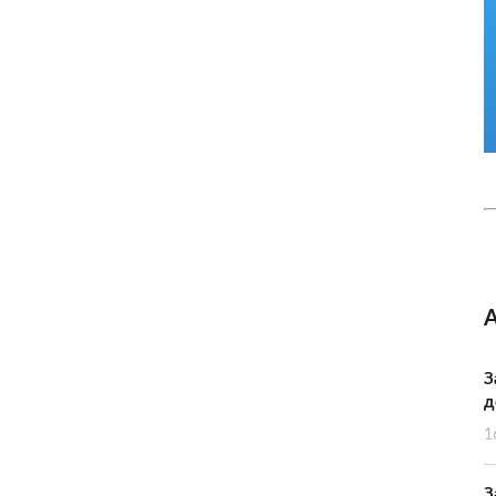
З
д
1
З