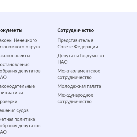
окументы
Сотрудничество
аконы Ненецкого
Представитель в
втономного округа
Совете Федерации
аконопроекты
Депутаты Госдумы от
НАО
остановления
обрания депутатов
Межпарламентское
НАО
сотрудничество
аконодательные
Молодежная палата
нициативы
Международное
роверки
сотрудничество
ешения судов
четная политика
обрания депутатов
НАО