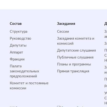
Состав
Заседания
Д
Структура
Сессии
З
а
Руководство
Заседания комитета и
комиссий
З
Депутаты
Депутатские слушания
П
Аппарат
С
Публичные слушания
Фракции
Планы и программы
Палата
З
законодательных
Прямая трансляция
и
предположений
П
Комитет и постоянные
Р
комиссии
У
С