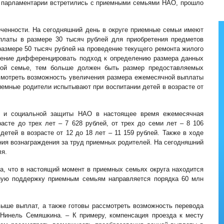
 парламентарии встретились с приемными семьями НАО, прошло
еченности. На сегодняшний день в округе приемные семьи имеют
платы в размере 30 тысяч рублей для приобретения предметов
размере 50 тысяч рублей на проведение текущего ремонта жилого
жение дифференцировать подход к определению размера данных
ной семье, тем больше должен быть размер предоставляемых
смотреть возможность увеличения размера ежемесячной выплаты
емные родители испытывают при воспитании детей в возрасте от
а и социальной защиты НАО в настоящее время ежемесячная
асте до трех лет – 7 628 рублей, от трех до семи лет – 8 106
детей в возрасте от 12 до 18 лет – 11 159 рублей. Также в ходе
ния вознаграждения за труд приемных родителей. На сегодняшний
ля.
, что в настоящий момент в приемных семьях округа находится
ьную поддержку приемным семьям направляется порядка 60 млн
ыше выплат, а также готовы рассмотреть возможность перевода
 Нинель Семяшкина. – К примеру, компенсация проезда к месту