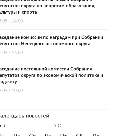
епутатов округа по вопросам образования,
ультуры и спорта
6.09 в 14:00
аседание комиссии по наградам при Собрании
епутатов Ненецкого автономного округа
6.09 в 16:00
аседание постоянной комиссии Собрания
епутатов округа по экономической политике и
юджету
7.09 в 10:00
алендарь новостей
‹
‹
›
››