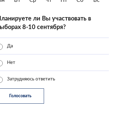
Пн
Вт
Ср
Чт
Пт
Сб
Вс
ланируете ли Вы участвовать в
ыборах 8-10 сентября?
Да
Нет
Затрудняюсь ответить