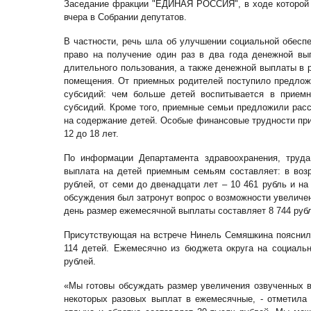
Заседание фракции "ЕДИНАЯ РОССИЯ", в ходе которой
вчера в Собрании депутатов.
В частности, речь шла об улучшении социальной обесп
право на получение один раз в два года денежной вы
длительного пользования, а также денежной выплаты в 
помещения. От приемных родителей поступило предло
субсидий: чем больше детей воспитывается в прием
субсидий. Кроме того, приемные семьи предложили рас
на содержание детей. Особые финансовые трудности при
12 до 18 лет.
По информации Департамента здравоохранения, труд
выплата на детей приемным семьям составляет: в возр
рублей, от семи до двенадцати лет – 10 461 рубль и на 
обсуждения был затронут вопрос о возможности увеличе
день размер ежемесячной выплаты составляет 8 744 руб
Присутствующая на встрече Нинель Семяшкина пояснила
114 детей. Ежемесячно из бюджета округа на социал
рублей.
«Мы готовы обсуждать размер увеличения озвученных в
некоторых разовых выплат в ежемесячные, - отметила