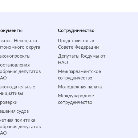
окументы
Сотрудничество
аконы Ненецкого
Представитель в
втономного округа
Совете Федерации
аконопроекты
Депутаты Госдумы от
НАО
остановления
обрания депутатов
Межпарламентское
НАО
сотрудничество
аконодательные
Молодежная палата
нициативы
Международное
роверки
сотрудничество
ешения судов
четная политика
обрания депутатов
НАО