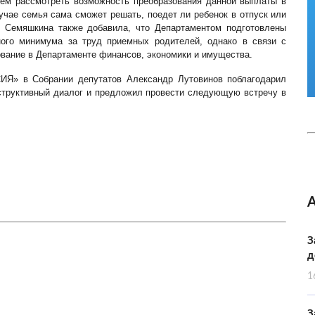
жем рассмотреть возможность преобразования данной выплаты в
учае семья сама сможет решать, поедет ли ребенок в отпуск или
ь Семяшкина также добавила, что Департаментом подготовлены
ного минимума за труд приемных родителей, однако в связи с
вание в Департаменте финансов, экономики и имущества.
ИЯ» в Собрании депутатов Александр Лутовинов поблагодарил
структивный диалог и предложил провести следующую встречу в
З
д
1
З