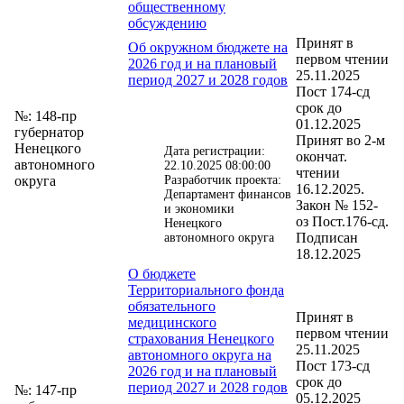
общественному
обсуждению
Принят в
Об окружном бюджете на
первом чтении
2026 год и на плановый
25.11.2025
период 2027 и 2028 годов
Пост 174-сд
срок до
№: 148-пр
01.12.2025
губернатор
Принят во 2-м
Ненецкого
Дата регистрации:
окончат.
автономного
22.10.2025 08:00:00
чтении
округа
Разработчик проекта:
16.12.2025.
Департамент финансов
Закон № 152-
и экономики
оз Пост.176-сд.
Ненецкого
Подписан
автономного округа
18.12.2025
О бюджете
Территориального фонда
обязательного
Принят в
медицинского
первом чтении
страхования Ненецкого
25.11.2025
автономного округа на
Пост 173-сд
2026 год и на плановый
срок до
период 2027 и 2028 годов
№: 147-пр
05.12.2025