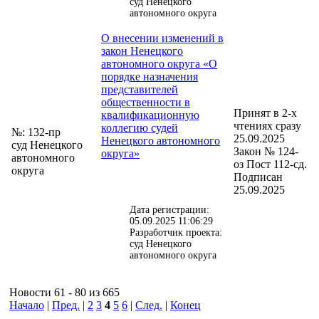
суд Ненецкого
автономного округа
О внесении изменений в
закон Ненецкого
автономного округа «О
порядке назначения
представителей
общественности в
Принят в 2-х
квалификационную
чтениях сразу
коллегию судей
№: 132-пр
25.09.2025
Ненецкого автономного
суд Ненецкого
Закон № 124-
округа»
автономного
оз Пост 112-сд.
округа
Подписан
25.09.2025
Дата регистрации:
05.09.2025 11:06:29
Разработчик проекта:
суд Ненецкого
автономного округа
Новости 61 - 80 из 665
Начало
|
Пред.
|
2
3
4
5
6
|
След.
|
Конец