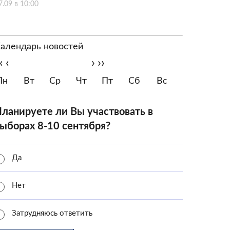
7.09 в 10:00
алендарь новостей
‹
‹
›
››
Пн
Вт
Ср
Чт
Пт
Сб
Вс
ланируете ли Вы участвовать в
ыборах 8-10 сентября?
Да
Нет
Затрудняюсь ответить