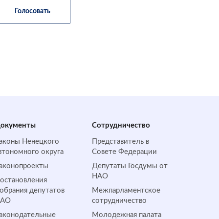
окументы
Сотрудничество
аконы Ненецкого
Представитель в
втономного округа
Совете Федерации
аконопроекты
Депутаты Госдумы от
НАО
остановления
обрания депутатов
Межпарламентское
НАО
сотрудничество
аконодательные
Молодежная палата