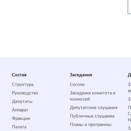
Состав
Заседания
Д
Структура
Сессии
З
а
Руководство
Заседания комитета и
комиссий
З
Депутаты
Депутатские слушания
П
Аппарат
С
Публичные слушания
Фракции
Планы и программы
Палата
З