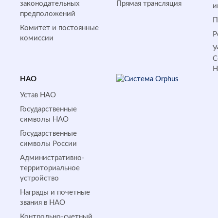
законодательных
Прямая трансляция
и
предположений
П
Комитет и постоянные
Р
комиссии
У
С
НАО
Устав НАО
Государственные
символы НАО
Государственные
символы России
Административно-
территориальное
устройство
Награды и почетные
звания в НАО
Контрольно-счетный