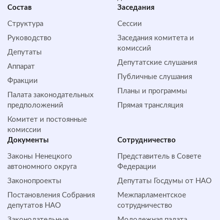
Состав
Заседания
Структура
Сессии
Руководство
Заседания комитета и
комиссий
Депутаты
Депутатские слушания
Аппарат
Публичные слушания
Фракции
Планы и программы
Палата законодательных
предположений
Прямая трансляция
Комитет и постоянные
комиссии
Документы
Сотрудничество
Законы Ненецкого
Представитель в Совете
автономного округа
Федерации
Законопроекты
Депутаты Госдумы от НАО
Постановления Собрания
Межпарламентское
депутатов НАО
сотрудничество
Законодательные
Молодежная палата