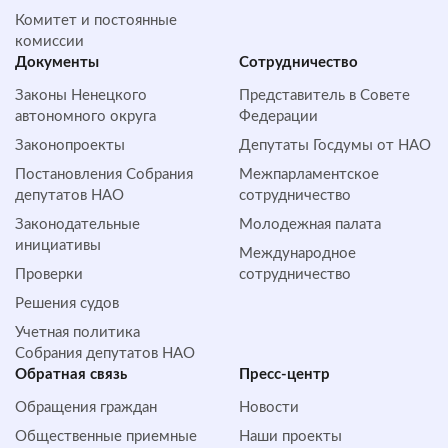
Комитет и постоянные
комиссии
Документы
Сотрудничество
Законы Ненецкого
Представитель в Совете
автономного округа
Федерации
Законопроекты
Депутаты Госдумы от НАО
Постановления Собрания
Межпарламентское
депутатов НАО
сотрудничество
Законодательные
Молодежная палата
инициативы
Международное
Проверки
сотрудничество
Решения судов
Учетная политика
Собрания депутатов НАО
Обратная cвязь
Пресс-центр
Обращения граждан
Новости
Общественные приемные
Наши проекты