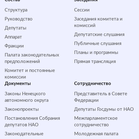
Структура
Сессии
Руководство
Заседания комитета и
комиссий
Депутаты
Депутатские слушания
Аппарат
Публичные слушания
Фракции
Планы и программы
Палата законодательных
предположений
Прямая трансляция
Комитет и постоянные
комиссии
Документы
Сотрудничество
Законы Ненецкого
Представитель в Совете
автономного округа
Федерации
Законопроекты
Депутаты Госдумы от НАО
Постановления Собрания
Межпарламентское
депутатов НАО
сотрудничество
Законодательные
Молодежная палата