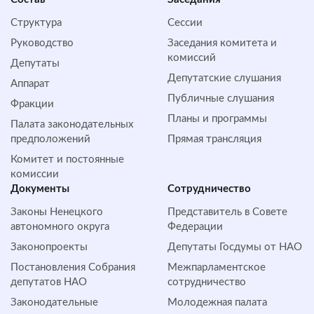
Структура
Сессии
Руководство
Заседания комитета и
комиссий
Депутаты
Депутатские слушания
Аппарат
Публичные слушания
Фракции
Планы и программы
Палата законодательных
предположений
Прямая трансляция
Комитет и постоянные
комиссии
Документы
Сотрудничество
Законы Ненецкого
Представитель в Совете
автономного округа
Федерации
Законопроекты
Депутаты Госдумы от НАО
Постановления Собрания
Межпарламентское
депутатов НАО
сотрудничество
Законодательные
Молодежная палата