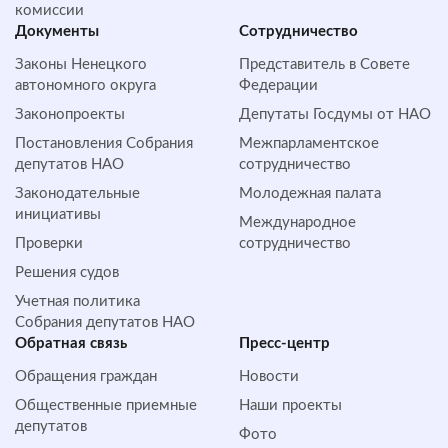
комиссии
Документы
Сотрудничество
Законы Ненецкого
Представитель в Совете
автономного округа
Федерации
Законопроекты
Депутаты Госдумы от НАО
Постановления Собрания
Межпарламентское
депутатов НАО
сотрудничество
Законодательные
Молодежная палата
инициативы
Международное
Проверки
сотрудничество
Решения судов
Учетная политика
Собрания депутатов НАО
Обратная cвязь
Пресс-центр
Обращения граждан
Новости
Общественные приемные
Наши проекты
депутатов
Фото