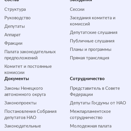
Структура
Сессии
Руководство
Заседания комитета и
комиссий
Депутаты
Депутатские слушания
Аппарат
Публичные слушания
Фракции
Планы и программы
Палата законодательных
предположений
Прямая трансляция
Комитет и постоянные
комиссии
Документы
Сотрудничество
Законы Ненецкого
Представитель в Совете
автономного округа
Федерации
Законопроекты
Депутаты Госдумы от НАО
Постановления Собрания
Межпарламентское
депутатов НАО
сотрудничество
Законодательные
Молодежная палата