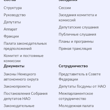
Структура
Сессии
Руководство
Заседания комитета и
комиссий
Депутаты
Депутатские слушания
Аппарат
Публичные слушания
Фракции
Планы и программы
Палата законодательных
предположений
Прямая трансляция
Комитет и постоянные
комиссии
Документы
Сотрудничество
Законы Ненецкого
Представитель в Совете
автономного округа
Федерации
Законопроекты
Депутаты Госдумы от НАО
Постановления Собрания
Межпарламентское
депутатов НАО
сотрудничество
Законодательные
Молодежная палата