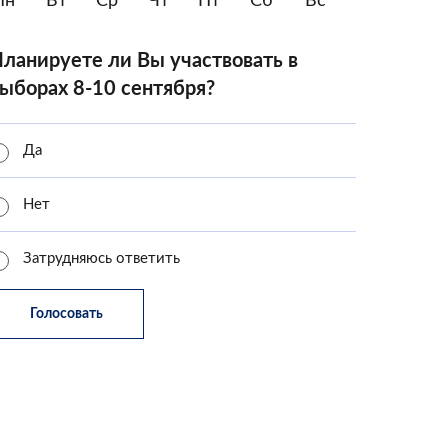
Пн
Вт
Ср
Чт
Пт
Сб
Вс
ланируете ли Вы участвовать в
ыборах 8-10 сентября?
Да
Нет
Затрудняюсь ответить