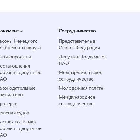
окументы
Сотрудничество
аконы Ненецкого
Представитель в
втономного округа
Совете Федерации
аконопроекты
Депутаты Госдумы от
НАО
остановления
обрания депутатов
Межпарламентское
НАО
сотрудничество
аконодательные
Молодежная палата
нициативы
Международное
роверки
сотрудничество
ешения судов
четная политика
обрания депутатов
НАО