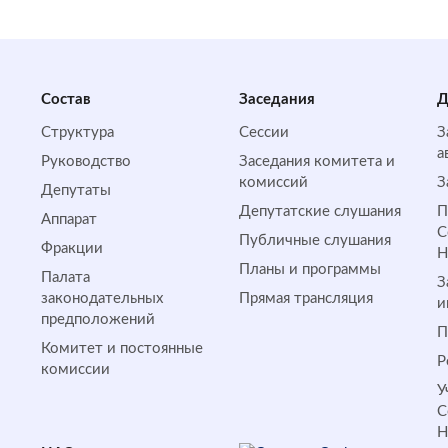
Состав
Заседания
Д
Структура
Сессии
З
а
Руководство
Заседания комитета и
комиссий
З
Депутаты
Депутатские слушания
П
Аппарат
С
Публичные слушания
Фракции
Планы и программы
Палата
З
законодательных
Прямая трансляция
и
предположений
П
Комитет и постоянные
Р
комиссии
У
С