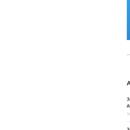
З
д
1
З