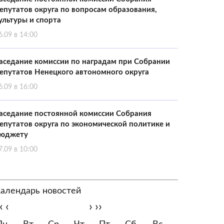
епутатов округа по вопросам образования,
ультуры и спорта
6.09 в 14:00
аседание комиссии по наградам при Собрании
епутатов Ненецкого автономного округа
6.09 в 16:00
аседание постоянной комиссии Собрания
епутатов округа по экономической политике и
юджету
7.09 в 10:00
алендарь новостей
‹
‹
›
››