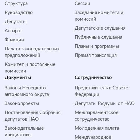
Структура
Сессии
Руководство
Заседания комитета и
комиссий
Депутаты
Депутатские слушания
Аппарат
Публичные слушания
Фракции
Планы и программы
Палата законодательных
предположений
Прямая трансляция
Комитет и постоянные
комиссии
Документы
Сотрудничество
Законы Ненецкого
Представитель в Совете
автономного округа
Федерации
Законопроекты
Депутаты Госдумы от НАО
Постановления Собрания
Межпарламентское
депутатов НАО
сотрудничество
Законодательные
Молодежная палата
инициативы
Международное