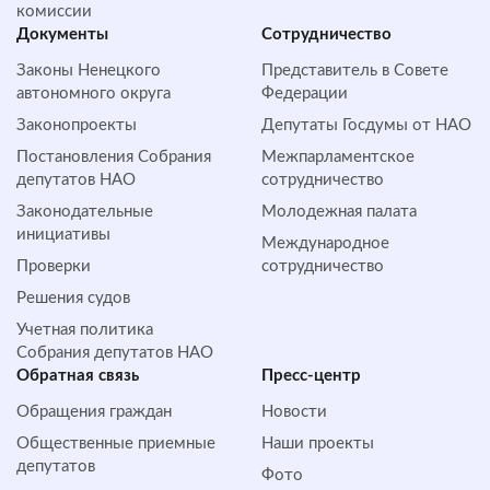
комиссии
Документы
Сотрудничество
Законы Ненецкого
Представитель в Совете
автономного округа
Федерации
Законопроекты
Депутаты Госдумы от НАО
Постановления Собрания
Межпарламентское
депутатов НАО
сотрудничество
Законодательные
Молодежная палата
инициативы
Международное
Проверки
сотрудничество
Решения судов
Учетная политика
Собрания депутатов НАО
Обратная cвязь
Пресс-центр
Обращения граждан
Новости
Общественные приемные
Наши проекты
депутатов
Фото