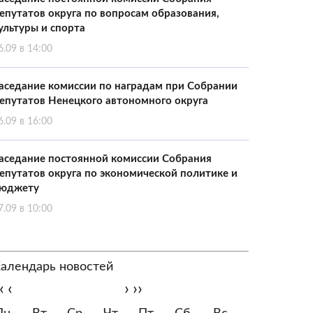
епутатов округа по вопросам образования,
ультуры и спорта
6.09 в 14:00
аседание комиссии по наградам при Собрании
епутатов Ненецкого автономного округа
6.09 в 16:00
аседание постоянной комиссии Собрания
епутатов округа по экономической политике и
юджету
7.09 в 10:00
алендарь новостей
‹
‹
›
››