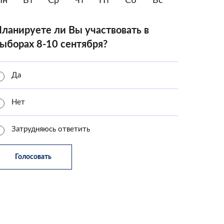
Пн
Вт
Ср
Чт
Пт
Сб
Вс
ланируете ли Вы участвовать в
ыборах 8-10 сентября?
Да
Нет
Затрудняюсь ответить