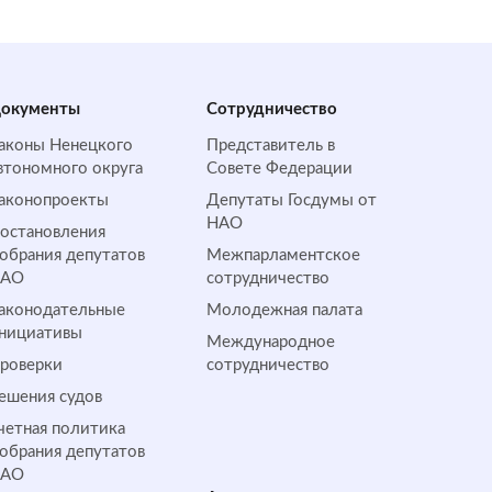
окументы
Сотрудничество
аконы Ненецкого
Представитель в
втономного округа
Совете Федерации
аконопроекты
Депутаты Госдумы от
НАО
остановления
обрания депутатов
Межпарламентское
НАО
сотрудничество
аконодательные
Молодежная палата
нициативы
Международное
роверки
сотрудничество
ешения судов
четная политика
обрания депутатов
НАО