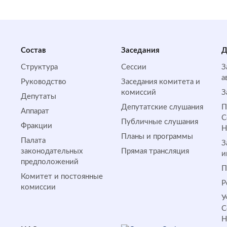
Состав
Заседания
Д
Структура
Сессии
З
а
Руководство
Заседания комитета и
комиссий
З
Депутаты
Депутатские слушания
П
Аппарат
С
Публичные слушания
Фракции
Планы и программы
Палата
З
законодательных
Прямая трансляция
и
предположений
П
Комитет и постоянные
Р
комиссии
У
С