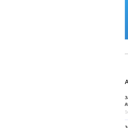
З
д
1
З