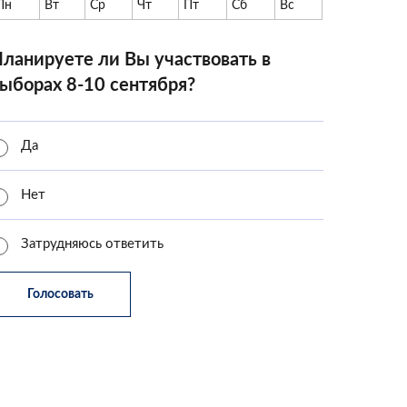
Пн
Вт
Ср
Чт
Пт
Сб
Вс
ланируете ли Вы участвовать в
ыборах 8-10 сентября?
Да
Нет
Затрудняюсь ответить