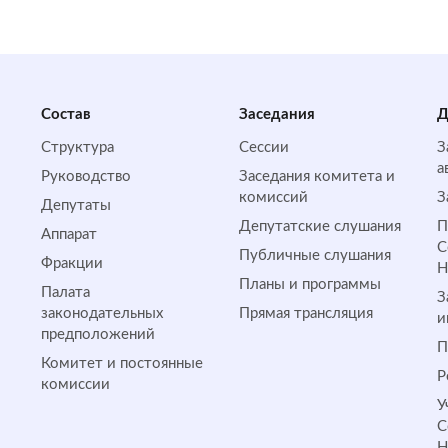
Состав
Заседания
Д
Структура
Сессии
З
а
Руководство
Заседания комитета и
комиссий
З
Депутаты
Депутатские слушания
П
Аппарат
С
Публичные слушания
Фракции
Планы и программы
Палата
З
законодательных
Прямая трансляция
и
предположений
П
Комитет и постоянные
Р
комиссии
У
С