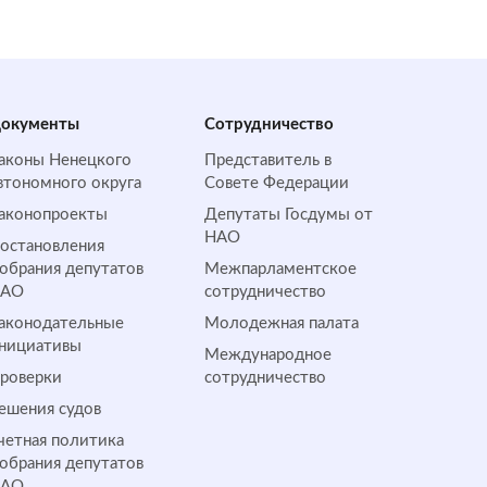
окументы
Сотрудничество
аконы Ненецкого
Представитель в
втономного округа
Совете Федерации
аконопроекты
Депутаты Госдумы от
НАО
остановления
обрания депутатов
Межпарламентское
НАО
сотрудничество
аконодательные
Молодежная палата
нициативы
Международное
роверки
сотрудничество
ешения судов
четная политика
обрания депутатов
НАО